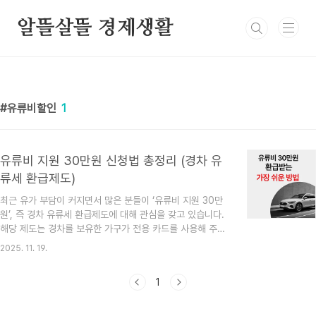
본문 바로가기
알뜰살뜰 경제생활
유류비할인
1
유류비 지원 30만원 신청법 총정리 (경차 유
류세 환급제도)
최근 유가 부담이 커지면서 많은 분들이 ‘유류비 지원 30만
원’, 즉 경차 유류세 환급제도에 대해 관심을 갖고 있습니다.
해당 제도는 경차를 보유한 가구가 전용 카드를 사용해 주유
할 경우 연 최대 30만원까지 유류세를 돌려받을 수 있는 정
2025. 11. 19.
책입니다.본 글에서는 유류비 지원 30만원 신청법, 경차 유
류세 환급카드 발급, 지원 대상 및 조건, 주의사항까지 한눈
1
에 볼 수 있게 정리했습니다. 🔍 1. 유류비 지원 30만원 제도
란? ‘유류비 지원 30만 원’은 정식 명칭으로 경차 유류세 환
급제도라고 불립니다.경차 연료비 부담을 줄이기 위해 유류