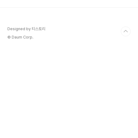
세 일부를 환급해주는 제도로서, 전용 유류구매카드를 발급
받아 주유할 때 자동으로 할인·환급이 적용됩니다.휘발유·경
유는 리터당 약 250원, LPG는 약 161원이 환급되..
Designed by 티스토리
© Daum Corp.