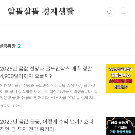
본문 바로가기
알뜰살뜰 경제생활
금통장
2
2026년 금값 전망과 골드만삭스 예측 정말
4,900달러까지 오를까?
2026년 금값 전망과 골드만삭스 예측을 중심으로, 금 가격
이 왜 장기 상승세를 보이는지 핵심 요인을 정리했습니다. 중
앙은행 금 매수·금리 인하 기대·ETF 자금 유입 등 실제 시장
흐름을 기반으로 금 투자 전략까지 안내합니다. 최근 여러 금
2025. 11. 26.
융기관의 분석을 살펴보면 2026년 금값 전망은 명확하게
‘강세’ 방향에 기울어 있습니다. 그중에서도 특히 주목받는
2025년 금값 급등, 어떻게 수익 낼까? 효과
것은 골드만삭스가 2026년 말 금값이 온스당 4,900달러에
도달할 것으로 상향 전망했다는 부분입니다. 단순한 추측이
적인 금 투자 전략 총정리
나 감정적 예측이 아닌, 중앙은행 금 매수 확대·달러 약세·글