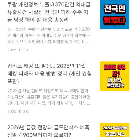
쿠팡 개인정보 누출l3370만건 역대급
소식이 크게 확산되고 있습니다. 하지만 모든 지역
이 동일하게 지급하는 것이 아니며, 지자체별 예산
유출사건 사실상 전국민 피해 수준 지
규모·지원 정책에 따라 지급 대상·금액·시기·신청 방
금 당장 해야 할 대응 총정리
식이 모두 다릅니다. 이 때문에 많은 사람들이 헷갈
리고 있으며, 잘못된 정보가 공유되는 사례도 적지
최근 발생한 쿠팡 개인정보 누출 사고로 약 3,370
않습니다.이 글에서는 현재까지 공개된 내용과 확인
만 계정의 이름·주소·이메일·주문 정보가 외부에 조
해야 할 핵심 요소를 정리하여 혼란을 줄이고, 각자
회된 것으로 확인되며, 2차 피해를 막기 위한 비밀
거주 지역의 지원 여부를 정확하게 확인할 수 있도..
번호 변경·피싱 주의·KISA 신고 등 즉각적인 대응이
2025. 11. 30.
중요합니다. 2025년 11월, "쿠팡 개인정보 누출"
이슈가 한국 온라인 시장을 뒤흔들고 있습니다. 처
업비트 해킹 또 발생… 2025년 11월
음에는 4,500명 규모의 무단 조회 사고로 알려졌
으나, 이후 조사 결과 약 3,370만 계정이 노출된
해킹 피해와 대응 방법 정리 (개인 경험
것으로 확인되면서 사실상 대부분의 쿠팡 이용자 데
포함)
이터가 외부에 노출된 셈입니다.많은 소비자들이 지
금 당장 무엇을 해야 안전한지 혼란스러워하는 상황
2025년 11월 업비트 해킹으로 약 4~5백억 원대
입니다.이 글에서는 사고 개요부터 피해 가능성, 그
가상자산이 유출되며 많은 투자자들이 불안에 빠졌
리고 반드시 해야 할 대응 체크리스트까지 정리했습
습니다. 이번 사고 내용, 과거 해킹 사례, 대처 방법,
니다.🔍 쿠팡 개인정보 누출 사고 요약 — 왜 이..
그리고 개인 경험을 포함해 정리했습니다. 2025년
2025. 11. 28.
11월 27일 새벽, 업비트에서 또다시 대규모 해킹 사
고가 발생했습니다. 솔라나(Solana) 계열 등 20여
2026년 금값 전망과 골드만삭스 예측
개 코인이 외부 지갑으로 빠져나가며 피해 규모는
약 4~5백억 원대로 추정되고 있습니다. 업비트는
정말 4,900달러까지 오를까?